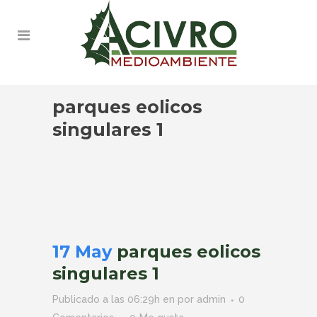
parques eolicos
singulares 1
17 May
parques eolicos
singulares 1
Publicado a las 06:29h
en
por
admin
0