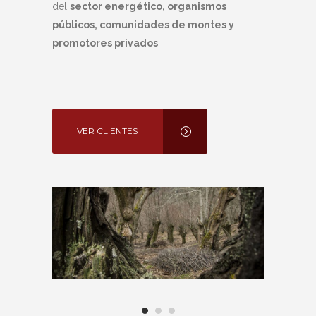
del
sector energético, organismos
lo llevamos
disfrutar
públicos, comunidades de montes y
promotores privados
.
VER 
VER CLIENTES