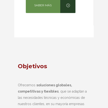
SABER MÁS
Objetivos
Filoso
ad
de
Ofrecemos
soluciones globales,
Sostenemos
 único
competitivas y flexibles
, que se adaptan a
por la
dedi
las necesidades técnicas y económicas de
compromis
lidad de
nuestros clientes, en su mayoría empresas
cumplimie