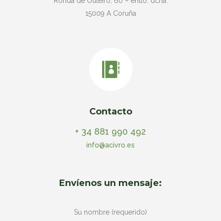
Ronda de Outeiro, 60 – entlo. dcha.
15009 A Coruña
Contacto
+ 34 881 990 492
info@acivro.es
Envíenos un mensaje:
Su nombre (requerido)