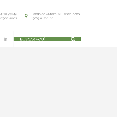
34 881 990 492
Ronda de Outeiro, 60 - entlo. dcha.
fo@acivro.es
15009 A Coruña