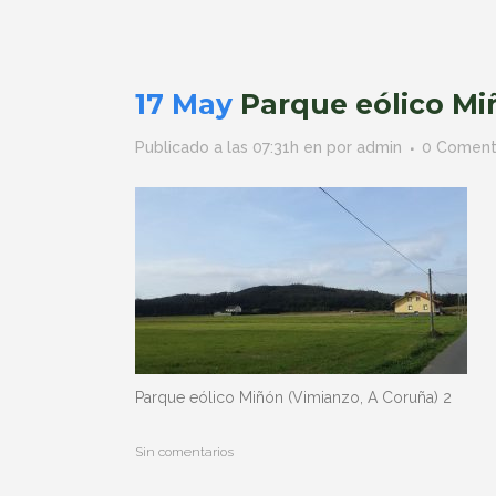
17 May
Parque eólico Min
Publicado a las 07:31h
en
por
admin
0 Coment
Parque eólico Miñón (Vimianzo, A Coruña) 2
Sin comentarios