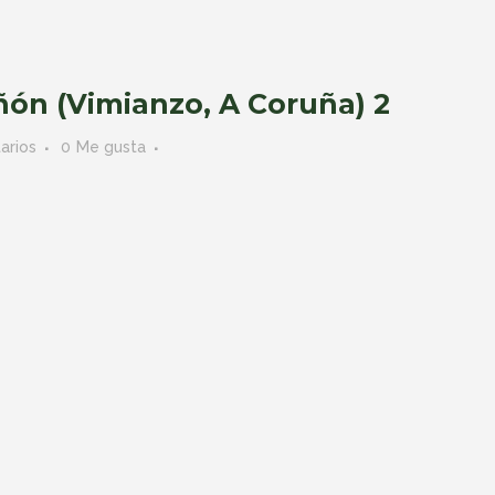
̃ón (Vimianzo, A Coruña) 2
arios
0
Me gusta