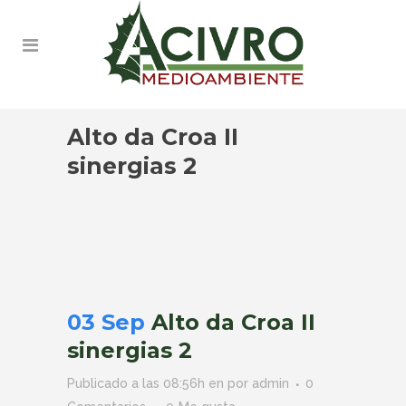
Alto da Croa II
sinergias 2
03 Sep
Alto da Croa II
sinergias 2
Publicado a las 08:56h
en
por
admin
0