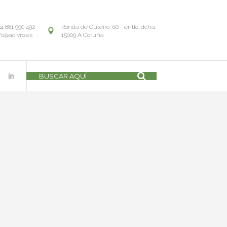
34 881 990 492
Ronda de Outeiro, 60 - entlo. dcha.
fo@acivro.es
15009 A Coruña