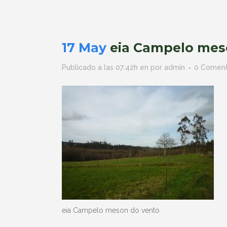
17 May
eia Campelo mes
Publicado a las 07:42h
en
por
admin
0 Coment
eia Campelo meson do vento