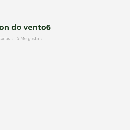
on do vento6
arios
0
Me gusta