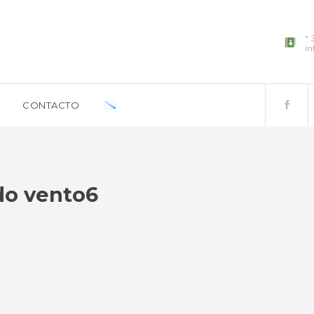
+ 
in
CONTACTO
do vento6