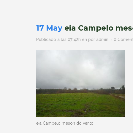
17 May
eia Campelo mes
Publicado a las 07:42h
en
por
admin
0 Coment
eia Campelo meson do vento