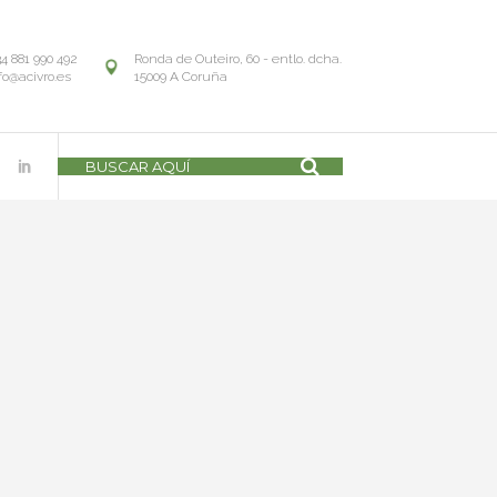
34 881 990 492
Ronda de Outeiro, 60 - entlo. dcha.
fo@acivro.es
15009 A Coruña