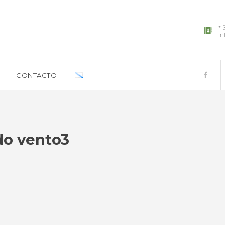
+ 
in
CONTACTO
do vento3