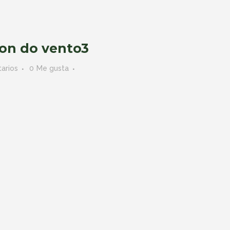
on do vento3
arios
0
Me gusta