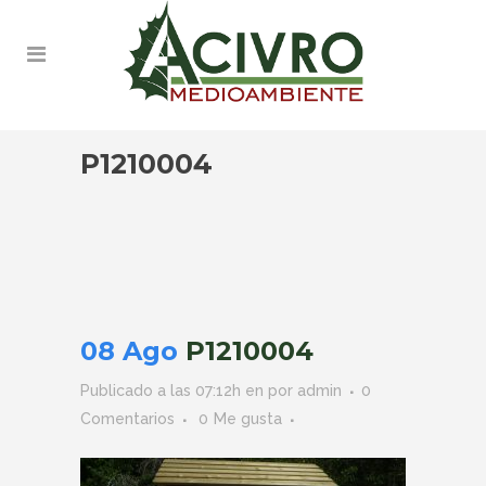
P1210004
08 Ago
P1210004
Publicado a las 07:12h
en
por
admin
0
Comentarios
0
Me gusta