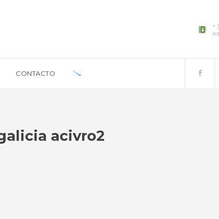
+ 
in
CONTACTO
alicia acivro2