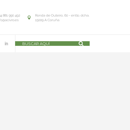
34 881 990 492
Ronda de Outeiro, 60 - entlo. dcha.
fo@acivro.es
15009 A Coruña