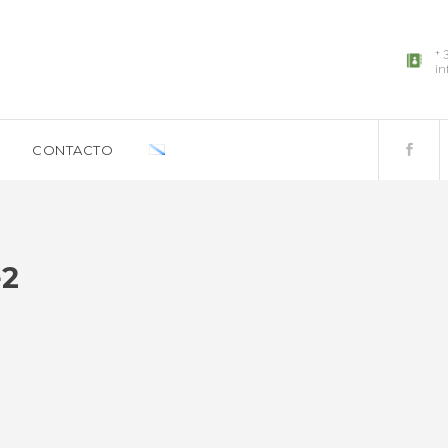
+ 
in
CONTACTO
e2