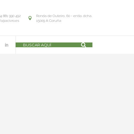
34 881 990 492
Ronda de Outeiro, 60 - entlo. dcha.
fo@acivro.es
15009 A Coruña